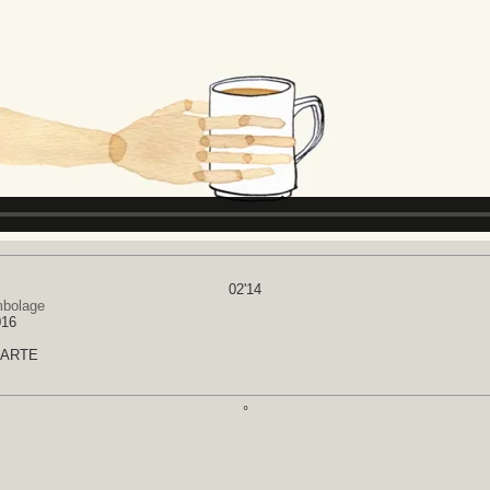
02'14
mbolage
016
: ARTE
°