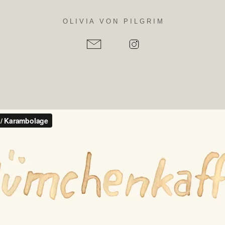
O L I V I A V O N P I L G R I M