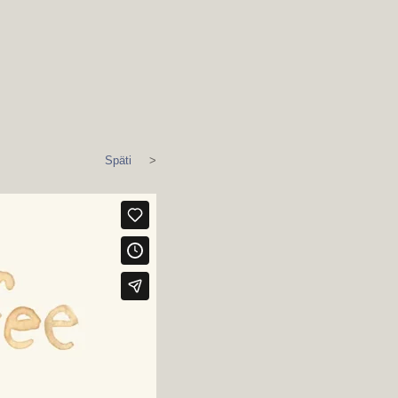
Späti
>